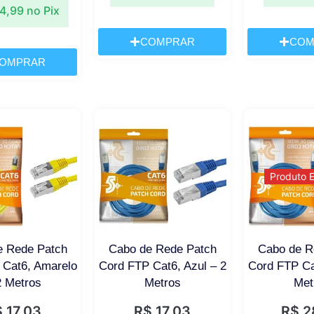
4,99
no Pix
COMPRAR
COM
OMPRAR
Produto 
e Rede Patch
Cabo de Rede Patch
Cabo de R
 Cat6, Amarelo
Cord FTP Cat6, Azul – 2
Cord FTP Ca
2 Metros
Metros
Met
$
17,03
R$
17,03
R$
2