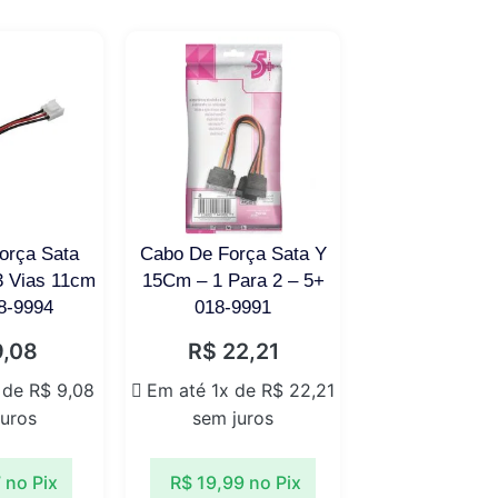
orça Sata
Cabo De Força Sata Y
3 Vias 11cm
15Cm – 1 Para 2 – 5+
18-9994
018-9991
,08
R$
22,21
 de
R$
9,08
Em até 1x de
R$
22,21
juros
sem juros
7
no Pix
R$
19,99
no Pix