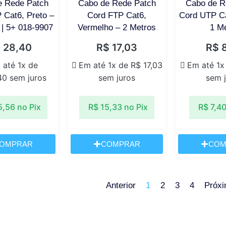
e Rede Patch
Cabo de Rede Patch
Cabo de R
 Cat6, Preto –
Cord FTP Cat6,
Cord UTP Ca
 | 5+ 018-9907
Vermelho – 2 Metros
1 M
$
28,40
R$
17,03
R$
8
 até 1x de
Em até 1x de
R$
17,03
Em até 1x
40
sem juros
sem juros
sem 
5,56
no Pix
R$
15,33
no Pix
R$
7,4
OMPRAR
COMPRAR
COM
Anterior
1
2
3
4
Próx