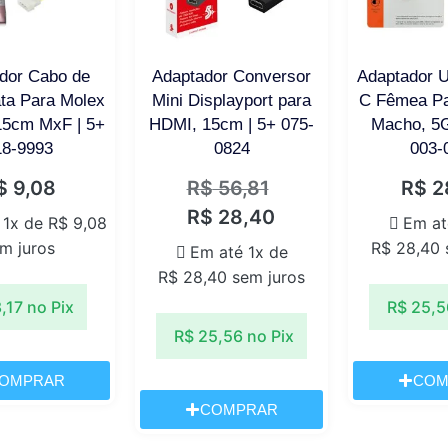
dor Cabo de
Adaptador Conversor
Adaptador U
ta Para Molex
Mini Displayport para
C Fêmea Pa
15cm MxF | 5+
HDMI, 15cm | 5+ 075-
Macho, 5
18-9993
0824
003-
$
9,08
R$
56,81
R$
2
R$
28,40
 1x de
R$
9,08
Em at
m juros
R$
28,40
Em até 1x de
R$
28,40
sem juros
,17
no Pix
R$
25,5
R$
25,56
no Pix
OMPRAR
COM
COMPRAR