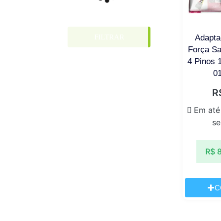
FILTRAR
Adapta
Força Sa
4 Pinos 
0
R
Em até
se
R$
8
C