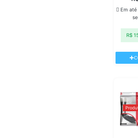
Em até
se
R$
1
C
Produ