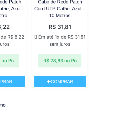
ede Patch
Cabo de Rede Patch
t5e, Azul –
Cord UTP Cat5e, Azul –
etro
10 Metros
,22
R$
31,81
 de
R$
8,22
Em até 1x de
R$
31,81
juros
sem juros
0
no Pix
R$
28,63
no Pix
PRAR
COMPRAR
imo