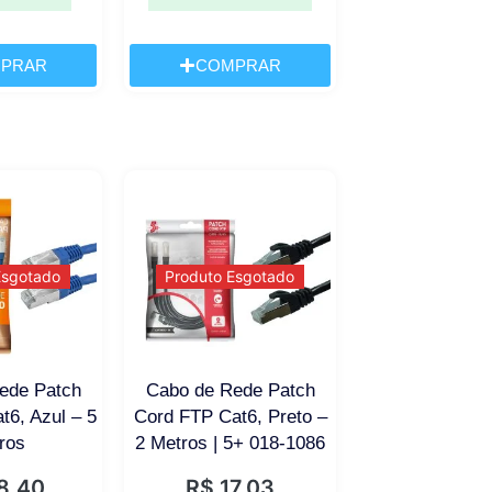
PRAR
COMPRAR
Esgotado
Produto Esgotado
ede Patch
Cabo de Rede Patch
t6, Azul – 5
Cord FTP Cat6, Preto –
ros
2 Metros | 5+ 018-1086
8,40
R$
17,03