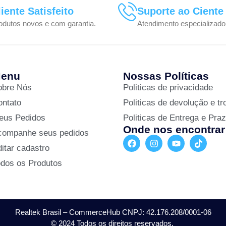
liente Satisfeito
Suporte ao Ciente
odutos novos e com garantia.
Atendimento especializado
enu
Nossas Políticas
obre Nós
Politicas de privacidade
ontato
Politicas de devolução e tr
eus Pedidos
Politicas de Entrega e Pra
Onde nos encontrar
companhe seus pedidos
itar cadastro
odos os Produtos
Realtek Brasil – CommerceHub CNPJ: 42.176.208/0001-06
© 2024 Todos os direitos reservados.