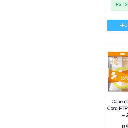
R$
12
C
Cabo d
Cord FTP
– 
R