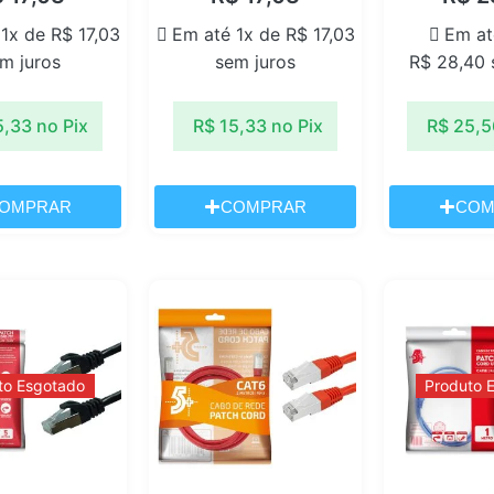
 1x de
R$
17,03
Em até 1x de
R$
17,03
Em at
m juros
sem juros
R$
28,40
5,33
no Pix
R$
15,33
no Pix
R$
25,5
OMPRAR
COMPRAR
COM
to Esgotado
Produto 