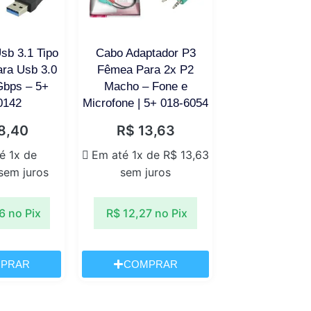
sb 3.1 Tipo
Cabo Adaptador P3
ra Usb 3.0
Fêmea Para 2x P2
Gbps – 5+
Macho – Fone e
0142
Microfone | 5+ 018-6054
8,40
R$
13,63
é 1x de
Em até 1x de
R$
13,63
sem juros
sem juros
6
no Pix
R$
12,27
no Pix
PRAR
COMPRAR