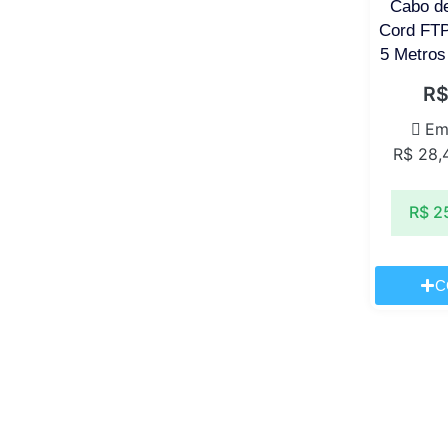
Cabo d
Cord FTP
5 Metros
R
Em
R$
28,
R$
2
C