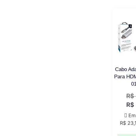
Cabo Ad
Para HDM
0
R$
R$
Em
R$
23,