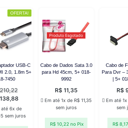
OFERTA!
Produto Esgotado
aptador USB-C
Cabo de Dados Sata 3.0
Cabo de F
I 2.0, 1.8m 5+
para Hd 45cm, 5+ 018-
Para Dvr – 
18-7450
9992
| 5+ 0
210,22
R$
11,35
R$
9
138,88
Em até 1x de
R$
11,35
Em até 1x
sem juros
sem 
 até 6x de
15
sem juros
R$
10,22
no Pix
R$
8,1