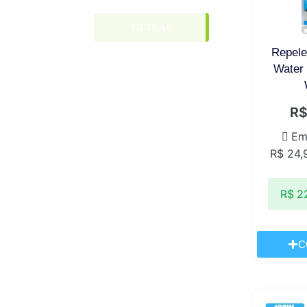
FILTRAR
Repele
Water 
R
Em
R$
24,
R$
2
C