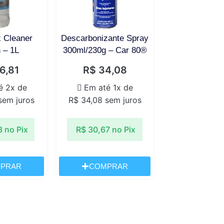
x Cleaner
Descarbonizante Spray
 – 1L
300ml/230g – Car 80®
6,81
R$
34,08
é 2x de
Em até 1x de
em juros
R$
34,08
sem juros
3
no Pix
R$
30,67
no Pix
PRAR
COMPRAR