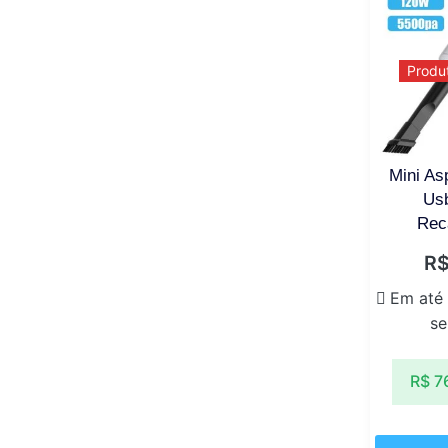
Produ
Mini As
Usb
Rec
R
Em até
se
R$
7