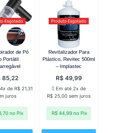
to Esgotado
Produto Esgotado
pirador de Pó
Revitalizador Para
 Portátil
Plástico, Revitec 500ml
arregável
– Implastec
$
85,22
R$
49,99
 4x de
R$
21,31
Em até 2x de
m juros
R$
25,00
sem juros
6,70
no Pix
R$
44,99
no Pix