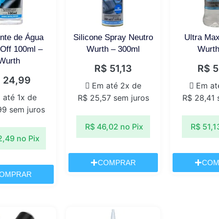
nte de Água
Silicone Spray Neutro
Ultra Ma
Off 100ml –
Wurth – 300ml
Wurth
Wurth
R$
51,13
R$
5
$
24,99
Em até 2x de
Em at
 até 1x de
R$
25,57
sem juros
R$
28,41
s
99
sem juros
R$
46,02
no Pix
R$
51,1
2,49
no Pix
COMPRAR
COM
OMPRAR