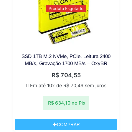
Produto Esgotado
SSD 1TB M.2 NVMe, PCIe, Leitura 2400
MB/s, Gravação 1700 MB/s – OxyBR
R$
704,55
Em até 10x de
R$
70,46
sem juros
R$
634,10
no Pix
COMPRAR