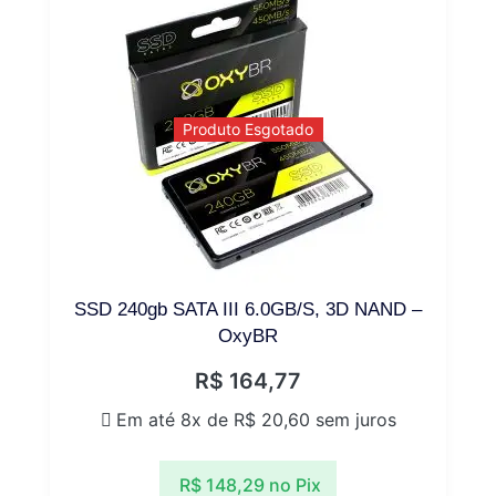
Produto Esgotado
SSD 240gb SATA III 6.0GB/S, 3D NAND –
OxyBR
R$
164,77
Em até 8x de
R$
20,60
sem juros
R$
148,29
no Pix