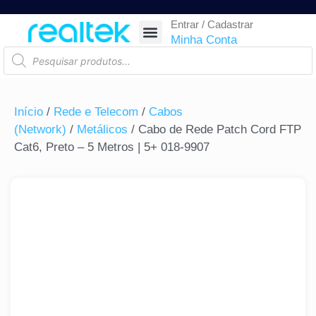
Entrar / Cadastrar
SEGURANÇA ELETRÔNICA
REDE E TELECOM
COMPONENTES ELETRÔNICOS
CASA INTELIGENTE
AUTOMAÇÃO COMERCIAL
ACESSÓRIOS PARA SMARTPHONES
RASTREAR ENCOMENDA
Minha Conta
Início
/
Rede e Telecom
/
Cabos
(Network)
/
Metálicos
/ Cabo de Rede Patch Cord FTP
Cat6, Preto – 5 Metros | 5+ 018-9907