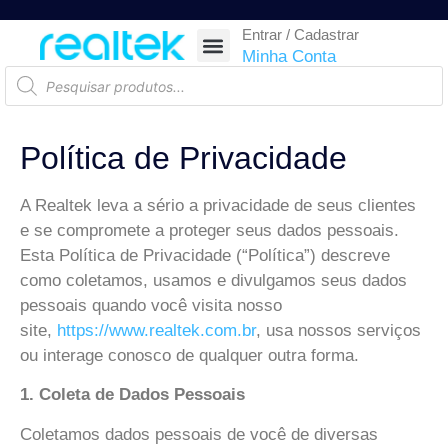
Entrar / Cadastrar
SEGURANÇA ELETRÔNICA
REDE E TELECOM
COMPONENTES ELETRÔNICOS
CASA INTELIGENTE
AUTOMAÇÃO COMERCIAL
ACESSÓRIOS PARA SMARTPHONES
RASTREAR ENCOMENDA
Minha Conta
Política de Privacidade
A Realtek leva a sério a privacidade de seus clientes
e se compromete a proteger seus dados pessoais.
Esta Política de Privacidade (“Política”) descreve
como coletamos, usamos e divulgamos seus dados
pessoais quando você visita nosso
site,
https://www.realtek.com.br
, usa nossos serviços
ou interage conosco de qualquer outra forma.
1. Coleta de Dados Pessoais
Coletamos dados pessoais de você de diversas