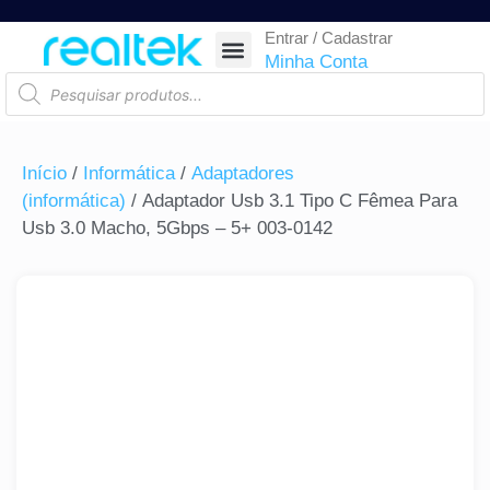
Entrar / Cadastrar
SEGURANÇA ELETRÔNICA
REDE E TELECOM
COMPONENTES ELETRÔNICOS
CASA INTELIGENTE
AUTOMAÇÃO COMERCIAL
ACESSÓRIOS PARA SMARTPHONES
RASTREAR ENCOMENDA
Minha Conta
Início
/
Informática
/
Adaptadores
(informática)
/ Adaptador Usb 3.1 Tipo C Fêmea Para
Usb 3.0 Macho, 5Gbps – 5+ 003-0142