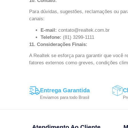
10. Contato:
Para dúvidas, sugestões, reclamações ou para
canais:
E-mail:
contato@realtek.com.br
Telefone:
(81) 3299-1111
11. Considerações Finais:
A Realtek se esforça para garantir que você 
fatores externos como greves, condições cli
Entrega Garantida
C
Enviamos para todo Brasil
Pr
Atendimento Ao Cliente
M