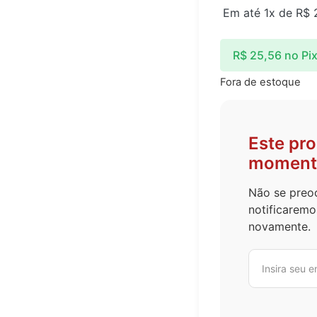
Em até 1x de
R$
2
R$
25,56
no Pi
Fora de estoque
tado
Este pr
moment
Não se preoc
notificaremo
novamente.