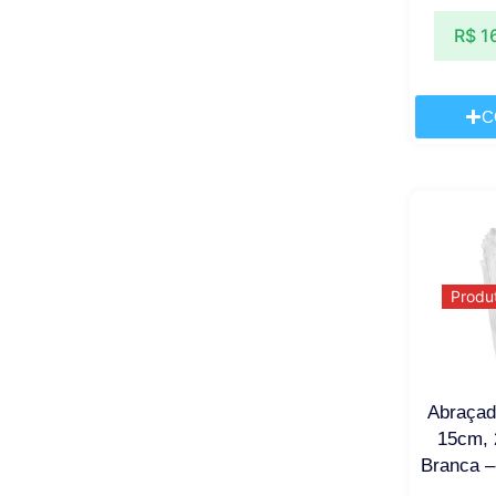
R$
1
C
Produ
Abraçad
15cm,
Branca –