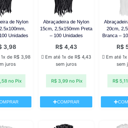
eira de Nylon
Abraçadeira de Nylon
Abraçadeir
 2.5x100mm,
15cm, 2,5x150mm Preta
20cm, 2,
 100 Unidades
– 100 Unidades
Branca – 1
$
3,98
R$
4,43
R$
5
 1x de
R$
3,98
Em até 1x de
R$
4,43
Em até 1x
m juros
sem juros
sem 
,58
no Pix
R$
3,99
no Pix
R$
5,11
OMPRAR
COMPRAR
COM