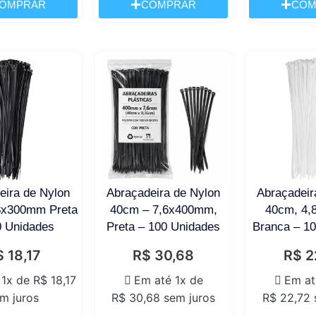
OMPRAR
COMPRAR
COM
eira de Nylon
Abraçadeira de Nylon
Abraçadeir
8x300mm Preta
40cm – 7,6x400mm,
40cm, 4
0 Unidades
Preta – 100 Unidades
Branca – 1
$
18,17
R$
30,68
R$
2
 1x de
R$
18,17
Em até 1x de
Em at
m juros
R$
30,68
sem juros
R$
22,72