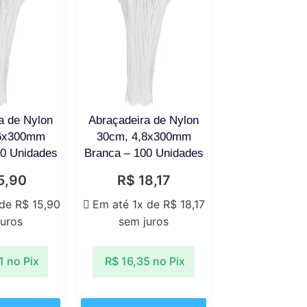
a de Nylon
Abraçadeira de Nylon
.6x300mm
30cm, 4,8x300mm
00 Unidades
Branca – 100 Unidades
5,90
R$
18,17
 de
R$
15,90
Em até 1x de
R$
18,17
juros
sem juros
1
no Pix
R$
16,35
no Pix