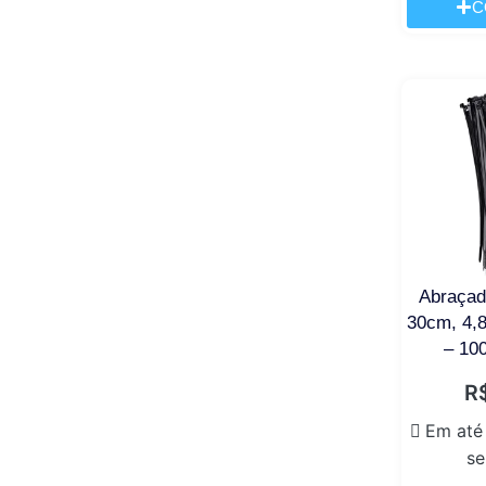
C
Abraçad
30cm, 4,
– 10
R
Em até
se