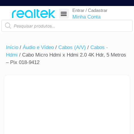
Entrar / Cadastrar
SEGURANÇA ELETRÔNICA
REDE E TELECOM
COMPONENTES ELETRÔNICOS
CASA INTELIGENTE
AUTOMAÇÃO COMERCIAL
ACESSÓRIOS PARA SMARTPHONES
RASTREAR ENCOMENDA
Minha Conta
Início
/
Áudio e Vídeo
/
Cabos (A/V)
/
Cabos -
Hdmi
/ Cabo Micro Hdmi x Hdmi 2.0 4K Hdr, 5 Metros
– Pix 018-9412