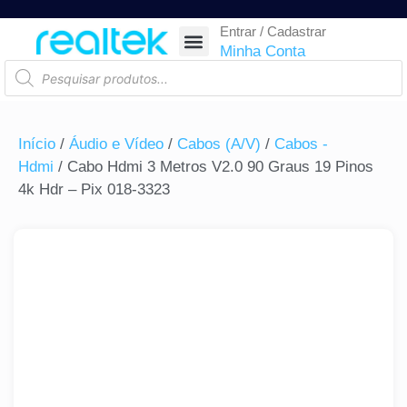
Entrar / Cadastrar
SEGURANÇA ELETRÔNICA
REDE E TELECOM
COMPONENTES ELETRÔNICOS
CASA INTELIGENTE
AUTOMAÇÃO COMERCIAL
ACESSÓRIOS PARA SMARTPHONES
RASTREAR ENCOMENDA
Minha Conta
Início
/
Áudio e Vídeo
/
Cabos (A/V)
/
Cabos -
Hdmi
/ Cabo Hdmi 3 Metros V2.0 90 Graus 19 Pinos
4k Hdr – Pix 018-3323