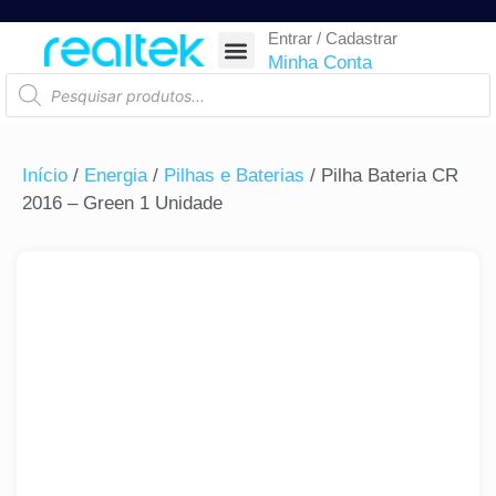
Entrar / Cadastrar
SEGURANÇA ELETRÔNICA
REDE E TELECOM
COMPONENTES ELETRÔNICOS
CASA INTELIGENTE
AUTOMAÇÃO COMERCIAL
ACESSÓRIOS PARA SMARTPHONES
RASTREAR ENCOMENDA
Minha Conta
Início
/
Energia
/
Pilhas e Baterias
/ Pilha Bateria CR
2016 – Green 1 Unidade