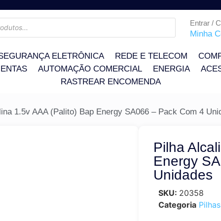
Entrar / 
Minha C
SEGURANÇA ELETRÔNICA
REDE E TELECOM
COMP
ENTAS
AUTOMAÇÃO COMERCIAL
ENERGIA
ACE
RASTREAR ENCOMENDA
alina 1.5v AAA (Palito) Bap Energy SA066 – Pack Com 4 Un
Pilha Alcal
Energy SA
Unidades
SKU:
20358
Categoria
Pilhas