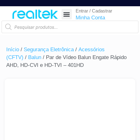
Entrar / Cadastrar
SEGURANÇA ELETRÔNICA
REDE E TELECOM
COMPONENTES ELETRÔNICOS
CASA INTELIGENTE
AUTOMAÇÃO COMERCIAL
ACESSÓRIOS PARA SMARTPHONES
RASTREAR ENCOMENDA
Minha Conta
Início
/
Segurança Eletrônica
/
Acessórios
(CFTV)
/
Balun
/ Par de Vídeo Balun Engate Rápido
AHD, HD-CVI e HD-TVI – 401HD