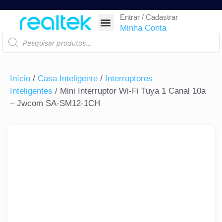
Entrar / Cadastrar
SEGURANÇA ELETRÔNICA
REDE E TELECOM
COMPONENTES ELETRÔNICOS
CASA INTELIGENTE
AUTOMAÇÃO COMERCIAL
ACESSÓRIOS PARA SMARTPHONES
RASTREAR ENCOMENDA
Minha Conta
Início
/
Casa Inteligente
/
Interruptores
Inteligentes
/ Mini Interruptor Wi-Fi Tuya 1 Canal 10a
– Jwcom SA-SM12-1CH