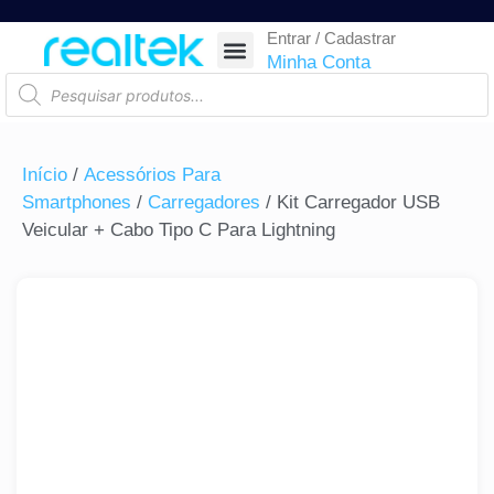
Entrar / Cadastrar
SEGURANÇA ELETRÔNICA
REDE E TELECOM
COMPONENTES ELETRÔNICOS
CASA INTELIGENTE
AUTOMAÇÃO COMERCIAL
ACESSÓRIOS PARA SMARTPHONES
RASTREAR ENCOMENDA
Minha Conta
Início
/
Acessórios Para
Smartphones
/
Carregadores
/ Kit Carregador USB
Veicular + Cabo Tipo C Para Lightning