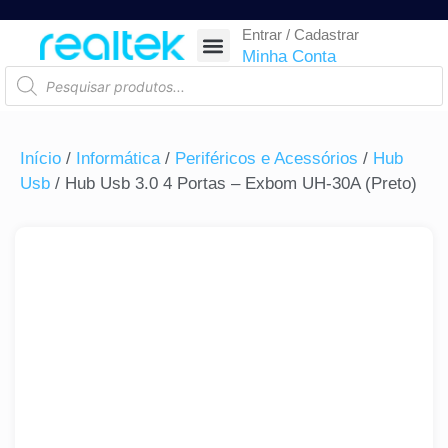
Entrar / Cadastrar
SEGURANÇA ELETRÔNICA
REDE E TELECOM
COMPONENTES ELETRÔNICOS
CASA INTELIGENTE
AUTOMAÇÃO COMERCIAL
ACESSÓRIOS PARA SMARTPHONES
RASTREAR ENCOMENDA
Minha Conta
Início
/
Informática
/
Periféricos e Acessórios
/
Hub
Usb
/ Hub Usb 3.0 4 Portas – Exbom UH-30A (Preto)