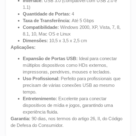
Interface:
USB 3.0 (compatível com USB 2.0 e
1.1)
Quantidade de Portas:
4
Taxa de Transferência:
Até 5 Gbps
Compatibilidade:
Windows 2000, XP, Vista, 7, 8,
8.1, 10, Mac OS e Linux
Dimensões:
10,5 x 3,5 x 2,5 cm
Aplicações:
Expansão de Portas USB:
Ideal para conectar
múltiplos dispositivos como HDs externos,
impressoras, pendrives, mouses e teclados.
Uso Profissional:
Perfeito para profissionais que
precisam de várias conexões USB ao mesmo
tempo.
Entretenimento:
Excelente para conectar
dispositivos de mídia e jogos, garantindo uma
experiência fluida.
Garantia:
90 dias, nos termos do artigo 26, II, do Código
de Defesa do Consumidor.