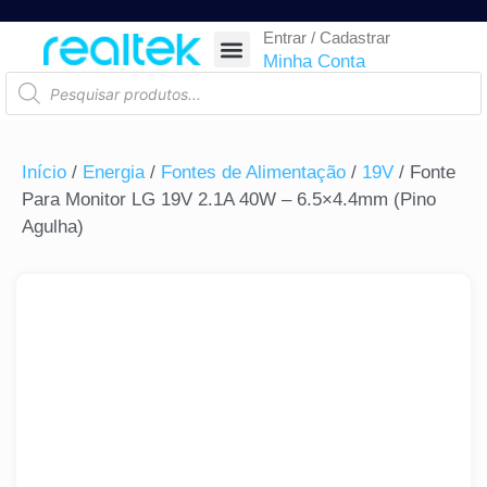
Entrar / Cadastrar
SEGURANÇA ELETRÔNICA
REDE E TELECOM
COMPONENTES ELETRÔNICOS
CASA INTELIGENTE
AUTOMAÇÃO COMERCIAL
ACESSÓRIOS PARA SMARTPHONES
RASTREAR ENCOMENDA
Minha Conta
Início
/
Energia
/
Fontes de Alimentação
/
19V
/ Fonte
Para Monitor LG 19V 2.1A 40W – 6.5×4.4mm (Pino
Agulha)