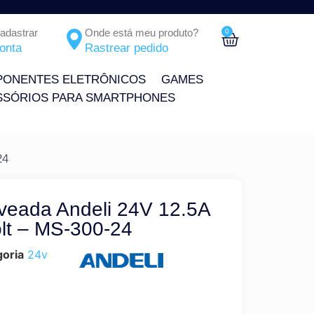
Cadastrar
Onde está meu produto?
0
onta
Rastrear pedido
ONENTES ELETRÔNICOS
GAMES
SSÓRIOS PARA SMARTPHONES
24
veada Andeli 24V 12.5A
lt – MS-300-24
oria
24v