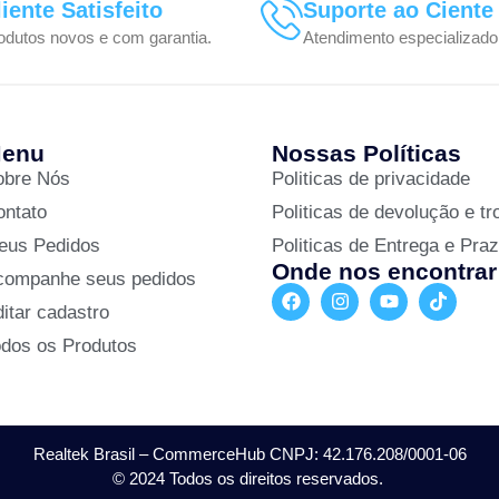
liente Satisfeito
Suporte ao Ciente
odutos novos e com garantia.
Atendimento especializado
enu
Nossas Políticas
obre Nós
Politicas de privacidade
ontato
Politicas de devolução e tr
eus Pedidos
Politicas de Entrega e Pra
Onde nos encontrar
companhe seus pedidos
itar cadastro
odos os Produtos
Realtek Brasil – CommerceHub CNPJ: 42.176.208/0001-06
© 2024 Todos os direitos reservados.