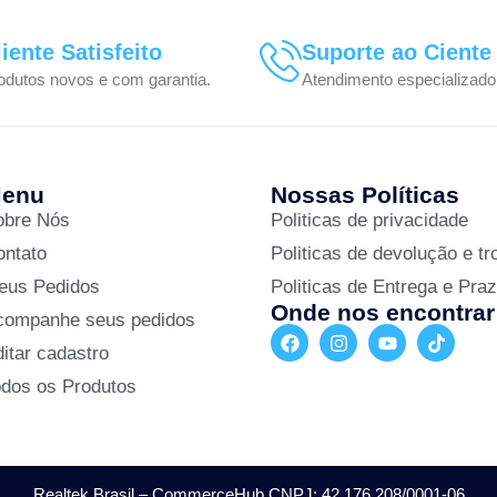
liente Satisfeito
Suporte ao Ciente
odutos novos e com garantia.
Atendimento especializado
enu
Nossas Políticas
obre Nós
Politicas de privacidade
ontato
Politicas de devolução e tr
eus Pedidos
Politicas de Entrega e Pra
Onde nos encontrar
companhe seus pedidos
itar cadastro
odos os Produtos
Realtek Brasil – CommerceHub CNPJ: 42.176.208/0001-06