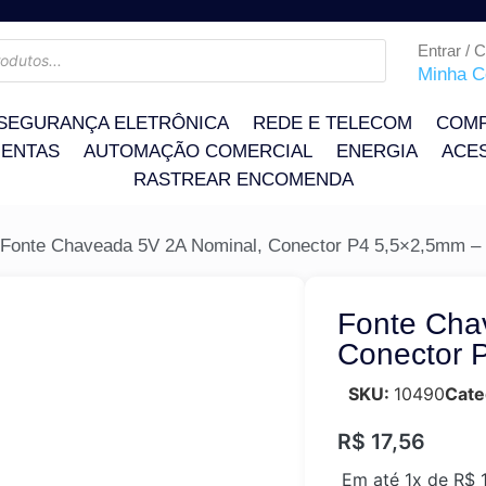
Entrar / 
Minha C
SEGURANÇA ELETRÔNICA
REDE E TELECOM
COMP
ENTAS
AUTOMAÇÃO COMERCIAL
ENERGIA
ACE
RASTREAR ENCOMENDA
 Fonte Chaveada 5V 2A Nominal, Conector P4 5,5×2,5mm – b
Fonte Cha
Conector P
SKU:
10490
Cate
R$
17,56
Em até 1x de
R$
1