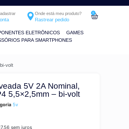
Cadastrar
Onde está meu produto?
0
onta
Rastrear pedido
ONENTES ELETRÔNICOS
GAMES
SSÓRIOS PARA SMARTPHONES
i-volt
veada 5V 2A Nominal,
4 5,5×2,5mm – bi-volt
goria
5v
7,56
sem juros