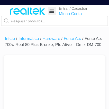
Entrar / Cadastrar
SEGURANÇA ELETRÔNICA
REDE E TELECOM
COMPONENTES ELETRÔNICOS
CASA INTELIGENTE
AUTOMAÇÃO COMERCIAL
ACESSÓRIOS PARA SMARTPHONES
RASTREAR ENCOMENDA
Minha Conta
Início
/
Informática
/
Hardware
/
Fonte Atx
/ Fonte Atx
700w Real 80 Plus Bronze, Pfc Ativo – Dmix DM-700