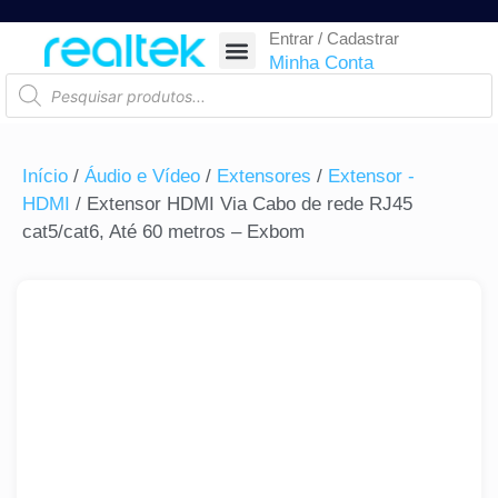
Entrar / Cadastrar
SEGURANÇA ELETRÔNICA
REDE E TELECOM
COMPONENTES ELETRÔNICOS
CASA INTELIGENTE
AUTOMAÇÃO COMERCIAL
ACESSÓRIOS PARA SMARTPHONES
RASTREAR ENCOMENDA
Minha Conta
Início
/
Áudio e Vídeo
/
Extensores
/
Extensor -
HDMI
/ Extensor HDMI Via Cabo de rede RJ45
cat5/cat6, Até 60 metros – Exbom