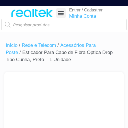
Entrar / Cadastrar
SEGURANÇA ELETRÔNICA
REDE E TELECOM
COMPONENTES ELETRÔNICOS
CASA INTELIGENTE
AUTOMAÇÃO COMERCIAL
ACESSÓRIOS PARA SMARTPHONES
RASTREAR ENCOMENDA
Minha Conta
Início
/
Rede e Telecom
/
Acessórios Para
Poste
/ Esticador Para Cabo de Fibra Óptica Drop
Tipo Cunha, Preto – 1 Unidade