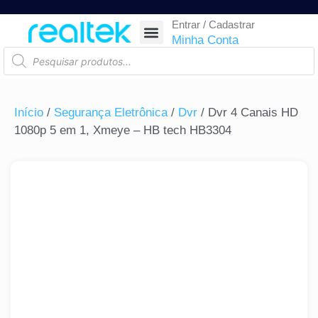
Entrar / Cadastrar
SEGURANÇA ELETRÔNICA
REDE E TELECOM
COMPONENTES ELETRÔNICOS
CASA INTELIGENTE
AUTOMAÇÃO COMERCIAL
ACESSÓRIOS PARA SMARTPHONES
RASTREAR ENCOMENDA
Minha Conta
Início
/
Segurança Eletrônica
/
Dvr
/ Dvr 4 Canais HD
1080p 5 em 1, Xmeye – HB tech HB3304