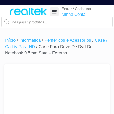
Entrar / Cadastrar
SEGURANÇA ELETRÔNICA
REDE E TELECOM
COMPONENTES ELETRÔNICOS
CASA INTELIGENTE
AUTOMAÇÃO COMERCIAL
ACESSÓRIOS PARA SMARTPHONES
RASTREAR ENCOMENDA
Minha Conta
Início
/
Informática
/
Periféricos e Acessórios
/
Case /
Caddy Para HD
/ Case Para Drive De Dvd De
Notebook 9.5mm Sata – Externo