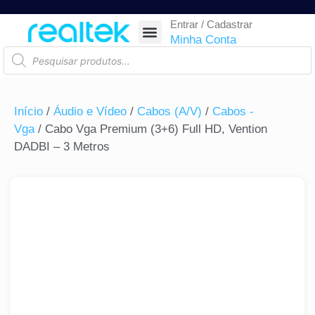
Entrar / Cadastrar
SEGURANÇA ELETRÔNICA
REDE E TELECOM
COMPONENTES ELETRÔNICOS
CASA INTELIGENTE
AUTOMAÇÃO COMERCIAL
ACESSÓRIOS PARA SMARTPHONES
RASTREAR ENCOMENDA
Minha Conta
Início
/
Áudio e Vídeo
/
Cabos (A/V)
/
Cabos -
Vga
/ Cabo Vga Premium (3+6) Full HD, Vention
DADBI – 3 Metros