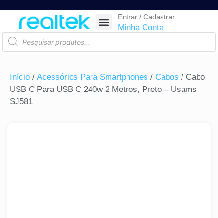
Entrar / Cadastrar
SEGURANÇA ELETRÔNICA
REDE E TELECOM
COMPONENTES ELETRÔNICOS
CASA INTELIGENTE
AUTOMAÇÃO COMERCIAL
ACESSÓRIOS PARA SMARTPHONES
RASTREAR ENCOMENDA
Minha Conta
Início
/
Acessórios Para Smartphones
/
Cabos
/ Cabo
USB C Para USB C 240w 2 Metros, Preto – Usams
SJ581