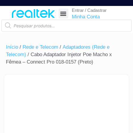
Entrar / Cadastrar
SEGURANÇA ELETRÔNICA
REDE E TELECOM
COMPONENTES ELETRÔNICOS
CASA INTELIGENTE
AUTOMAÇÃO COMERCIAL
ACESSÓRIOS PARA SMARTPHONES
RASTREAR ENCOMENDA
Minha Conta
Início
/
Rede e Telecom
/
Adaptadores (Rede e
Telecom)
/ Cabo Adaptador Injetor Poe Macho x
Fêmea – Connect Pro 018-0157 (Preto)