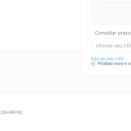
Consultar prazo
Não sei meu CEP
Produto novo e c
11(6×4/6×6);