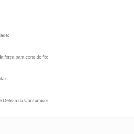
dade;
a força para corte do fio;
-Max
 de Defesa do Consumidor