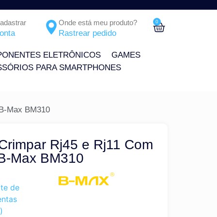
Cadastrar
Onde está meu produto?
0
onta
Rastrear pedido
ONENTES ELETRÔNICOS
GAMES
SSÓRIOS PARA SMARTPHONES
– B-Max BM310
 Crimpar Rj45 e Rj11 Com
 B-Max BM310
ate de
entas
)