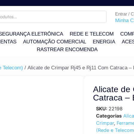
Entrar / 
Minha C
SEGURANÇA ELETRÔNICA
REDE E TELECOM
COMP
ENTAS
AUTOMAÇÃO COMERCIAL
ENERGIA
ACE
RASTREAR ENCOMENDA
e Telecom)
/ Alicate de Crimpar Rj45 e Rj11 Com Catraca 
Alicate de
Catraca –
SKU:
22198
Categorias
Alic
Crimpar
,
Ferram
(Rede e Telecom