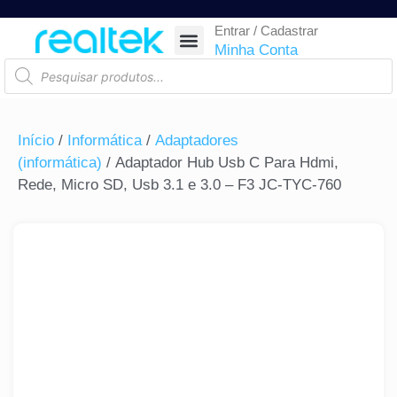
Entrar / Cadastrar
SEGURANÇA ELETRÔNICA
REDE E TELECOM
COMPONENTES ELETRÔNICOS
CASA INTELIGENTE
AUTOMAÇÃO COMERCIAL
ACESSÓRIOS PARA SMARTPHONES
RASTREAR ENCOMENDA
Minha Conta
Início
/
Informática
/
Adaptadores
(informática)
/ Adaptador Hub Usb C Para Hdmi,
Rede, Micro SD, Usb 3.1 e 3.0 – F3 JC-TYC-760