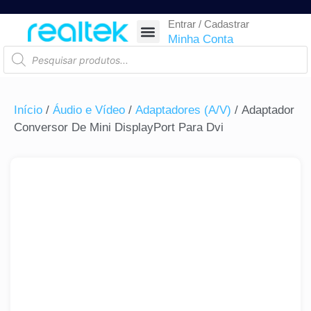
Entrar / Cadastrar
SEGURANÇA ELETRÔNICA
REDE E TELECOM
COMPONENTES ELETRÔNICOS
CASA INTELIGENTE
AUTOMAÇÃO COMERCIAL
ACESSÓRIOS PARA SMARTPHONES
RASTREAR ENCOMENDA
Minha Conta
Início
/
Áudio e Vídeo
/
Adaptadores (A/V)
/ Adaptador
Conversor De Mini DisplayPort Para Dvi