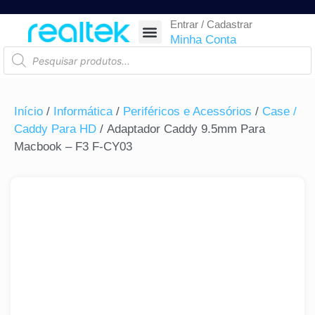
Entrar / Cadastrar
SEGURANÇA ELETRÔNICA
REDE E TELECOM
COMPONENTES ELETRÔNICOS
CASA INTELIGENTE
AUTOMAÇÃO COMERCIAL
ACESSÓRIOS PARA SMARTPHONES
RASTREAR ENCOMENDA
Minha Conta
Início
/
Informática
/
Periféricos e Acessórios
/
Case /
Caddy Para HD
/ Adaptador Caddy 9.5mm Para
Macbook – F3 F-CY03